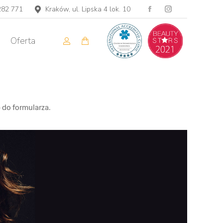
282 771
Kraków, ul. Lipska 4 lok. 10
Facebook
Instagram
page
page
Oferta
opens
opens
in
in
new
new
 do formularza.
window
window