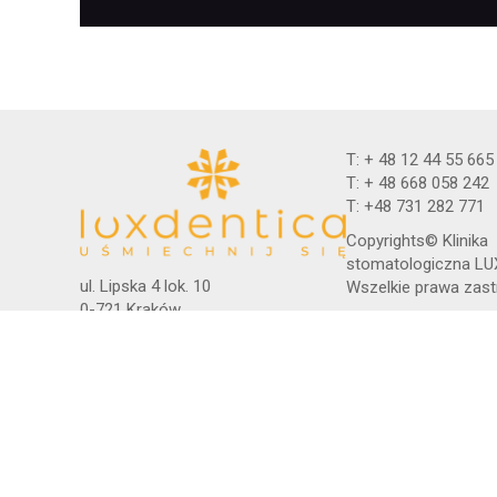
T: + 48 12 44 55 665
T: + 48 668 058 242
T: +48 731 282 771
Copyrights© Klinika
stomatologiczna L
ul. Lipska 4 lok. 10
Wszelkie prawa zas
0-721 Kraków